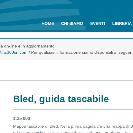
HOME
CHI SIAMO
EVENTI
LIBRERIA
eria on-line è in aggiornamento
o@ts360srl.com
/ Per qualsiasi informazione siamo disponibili al seguen
Bled, guida tascabile
1:25 000
Mappa tascabile di Bled. Nella prima pagina c’è una mappa di Ble
ed escursionistici, le attrazioni naturali, i rifugi di montagna, ec