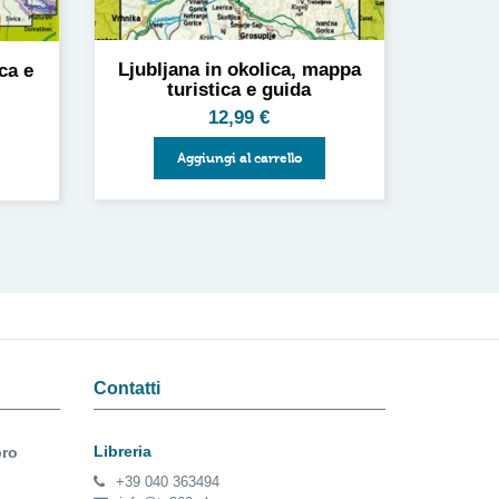
Ljubljana in okolica, mappa
ca e
turistica e guida
12,99
€
Aggiungi al carrello
Contatti
Libreria
bro
+39 040 363494