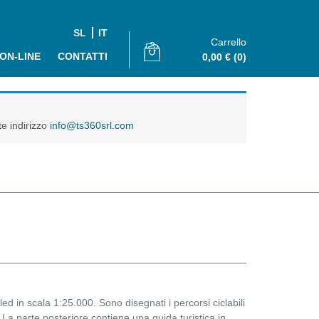
SL
IT
Carrello
 ON-LINE
CONTATTI
0,00
€
(0)
te indirizzo
info@ts360srl.com
d in scala 1:25.000. Sono disegnati i percorsi ciclabili
c. La parte posteriore contiene una guida turistica in