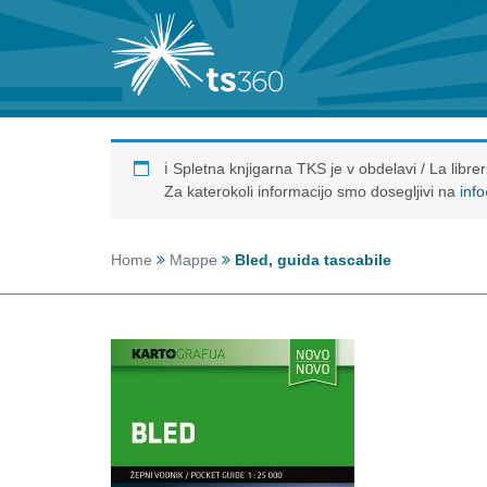
ℹ️ Spletna knjigarna TKS je v obdelavi / La libr
Za katerokoli informacijo smo dosegljivi na
inf
Home
Mappe
Bled, guida tascabile