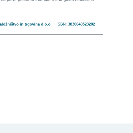
aložništvo in trgovina d.o.o.
ISBN:
3830048523202