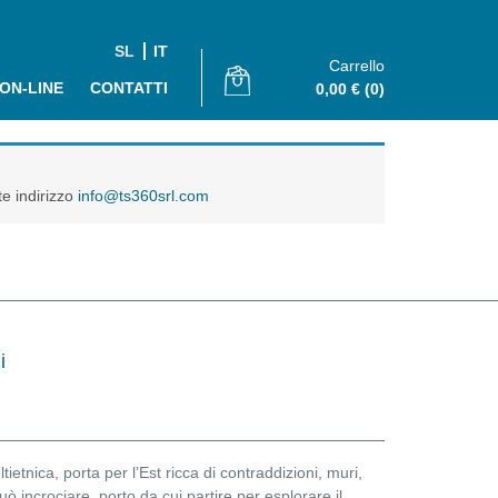
SL
IT
Carrello
 ON-LINE
CONTATTI
0,00
€
(0)
te indirizzo
info@ts360srl.com
i
ltietnica, porta per l’Est ricca di contraddizioni, muri,
può incrociare, porto da cui partire per esplorare il