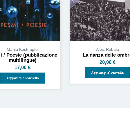
Marija Kostnapfel
Alojz Rebula
 / Poesie (pubblicazione
La danza delle ombr
multilingue)
20,00
€
17,00
€
Aggiungi al carrello
Aggiungi al carrello