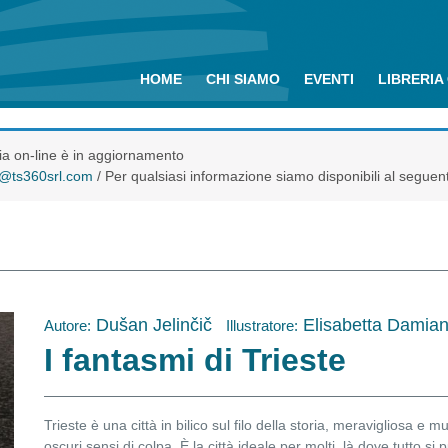
HOME
CHI SIAMO
EVENTI
LIBRERIA
eria on-line è in aggiornamento
o@ts360srl.com
/ Per qualsiasi informazione siamo disponibili al seguen
Dušan Jelinčič
Elisabetta Damian
Autore:
Illustratore:
I fantasmi di Trieste
Trieste è una città in bilico sul filo della storia, meravigliosa e mu
oscuri sensi di colpa. È la città ideale per molti, là dove tutto si 