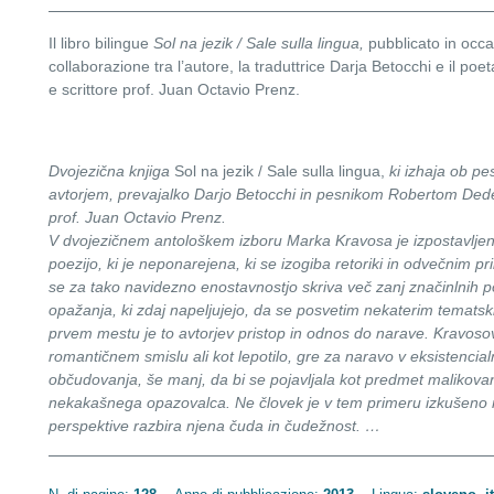
Il libro bilingue
Sol na jezik / Sale sulla lingua,
pubblicato in occas
collaborazione tra l’autore, la traduttrice Darja Betocchi e il 
e scrittore prof. Juan Octavio Prenz.
Dvojezična knjiga
Sol na jezik / Sale sulla lingua,
ki izhaja ob pe
avtorjem, prevajalko Darjo Betocchi in pesnikom Robertom Dede
prof. Juan Octavio Prenz.
V dvojezičnem antološkem izboru Marka Kravosa je izpostavljen
poezijo, ki je neponarejena, ki se izogiba retoriki in odvečnim pril
se za tako navidezno enostavnostjo skriva več zanj značinlnih p
opažanja, ki zdaj napeljujejo, da se posvetim nekaterim temats
prvem mestu je to avtorjev pristop in odnos do narave. Kravoso
romantičnem smislu ali kot lepotilo, gre za naravo v eksistencialn
občudovanja, še manj, da bi se pojavljala kot predmet malikovan
nekakašnega opazovalca. Ne človek je v tem primeru izkušeno not
perspektive razbira njena čuda in čudežnost. …