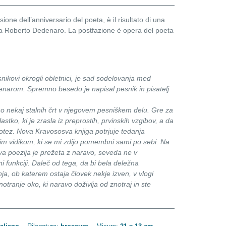
ione dell’anniversario del poeta, è il risultato di una
poeta Roberto Dedenaro. La postfazione è opera del poeta
snikovi okrogli obletnici, je sad sodelovanja med
narom. Spremno besedo je napisal pesnik in pisatelj
o nekaj stalnih črt v njegovem pesniškem delu. Gre za
astko, ki je zrasla iz preprostih, prvinskih vzgibov, a da
otez. Nova Kravososva knjiga potrjuje tedanja
kim vidikom, ki se mi zdijo pomembni sami po sebi. Na
va poezija je prežeta z naravo, seveda ne v
i funkciji. Daleč od tega, da bi bela deležna
ja, ob katerem ostaja človek nekje izven, v vlogi
ranje oko, ki naravo doživlja od znotraj in ste