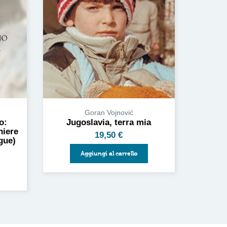
Goran Vojnović
Jugoslavia, terra mia
o:
niere
19,50
€
gue)
Aggiungi al carrello