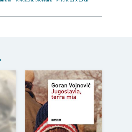
taliano
Rilegatura:
brossura
Misure:
21 x 13 cm
.