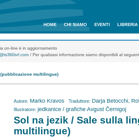
HOME
CHI SIAMO
EVENTI
LIBRERIA
eria on-line è in aggiornamento
o@ts360srl.com
/ Per qualsiasi informazione siamo disponibili al seguen
a (pubblicazione multilingue)
Marko Kravos
Darja Betocchi, Ro
Autore:
Traduttore:
jedkanice / grafiche Avgust Černigoj
Illustratore:
Sol na jezik / Sale sulla l
multilingue)