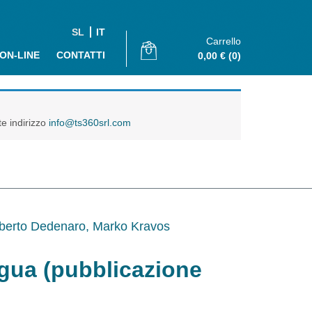
SL
IT
Carrello
 ON-LINE
CONTATTI
0,00
€
(0)
te indirizzo
info@ts360srl.com
berto Dedenaro, Marko Kravos
ingua (pubblicazione