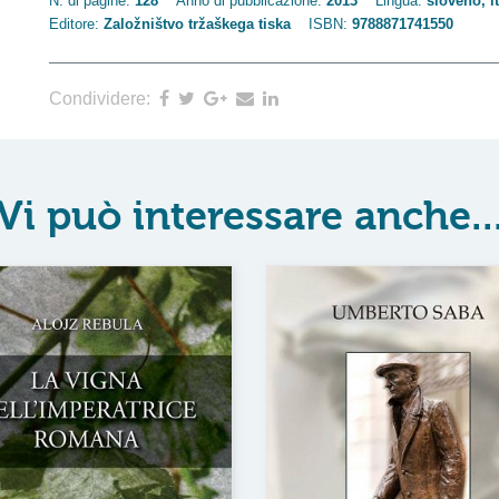
N. di pagine:
128
Anno di pubblicazione:
2013
Lingua:
sloveno, i
Editore:
Založništvo tržaškega tiska
ISBN:
9788871741550
Condividere:
Vi può interessare anche..