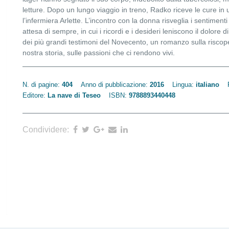
letture. Dopo un lungo viaggio in treno, Radko riceve le cure in 
l’infermiera Arlette. L’incontro con la donna risveglia i sentiment
attesa di sempre, in cui i ricordi e i desideri leniscono il dolor
dei più grandi testimoni del Novecento, un romanzo sulla riscoperta
nostra storia, sulle passioni che ci rendono vivi.
N. di pagine:
404
Anno di pubblicazione:
2016
Lingua:
italiano
Editore:
La nave di Teseo
ISBN:
9788893440448
Condividere: