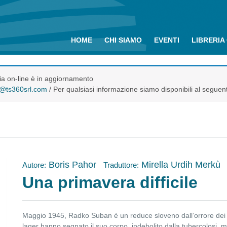
HOME
CHI SIAMO
EVENTI
LIBRERIA
eria on-line è in aggiornamento
o@ts360srl.com
/ Per qualsiasi informazione siamo disponibili al seguen
Boris Pahor
Mirella Urdih Merkù
Autore:
Traduttore:
Una primavera difficile
Maggio 1945, Radko Suban è un reduce sloveno dall’orrore dei 
lager hanno segnato il suo corpo, indebolito dalla tubercolosi, m