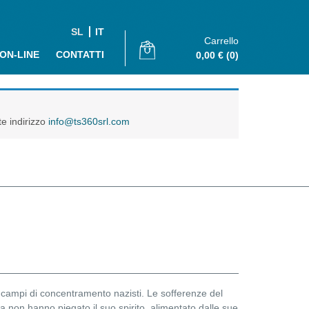
SL
IT
Carrello
 ON-LINE
CONTATTI
0,00
€
(0)
te indirizzo
info@ts360srl.com
campi di concentramento nazisti. Le sofferenze del
a non hanno piegato il suo spirito, alimentato dalle sue