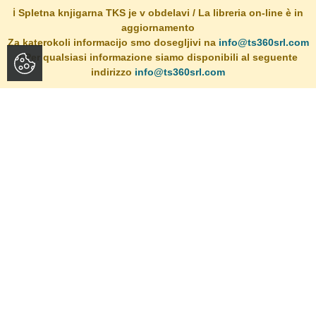
ℹ️ Spletna knjigarna TKS je v obdelavi / La libreria on-line è in
aggiornamento
Za katerokoli informacijo smo dosegljivi na
info@ts360srl.com
/ Per qualsiasi informazione siamo disponibili al seguente
indirizzo
info@ts360srl.com
VNAZAJ
O dogodku: (...) Svoje delo Vnazaj je Tržačanom predstavila
slovenska...
Dogodki v knjigarni
Preberite več