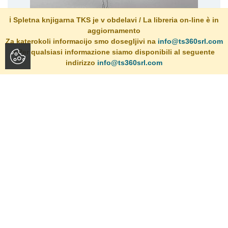
ℹ️ Spletna knjigarna TKS je v obdelavi / La libreria on-line è in
aggiornamento
Za katerokoli informacijo smo dosegljivi na
info@ts360srl.com
/ Per qualsiasi informazione siamo disponibili al seguente
indirizzo
info@ts360srl.com
VNAZAJ
O dogodku: (...) Svoje delo Vnazaj je Tržačanom predstavila
slovenska...
Dogodki v knjigarni
Preberite več