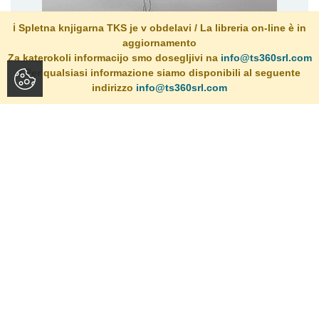
ℹ️ Spletna knjigarna TKS je v obdelavi / La libreria on-line è in
aggiornamento
Za katerokoli informacijo smo dosegljivi na
info@ts360srl.com
/ Per qualsiasi informazione siamo disponibili al seguente
indirizzo
info@ts360srl.com
VNAZAJ
O dogodku: (...) Svoje delo Vnazaj je Tržačanom predstavila
slovenska...
Dogodki v knjigarni
Preberite več