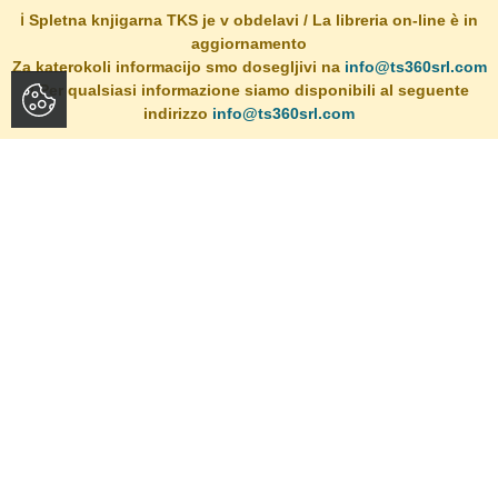
ℹ️ Spletna knjigarna TKS je v obdelavi / La libreria on-line è in
aggiornamento
Za katerokoli informacijo smo dosegljivi na
info@ts360srl.com
/ Per qualsiasi informazione siamo disponibili al seguente
indirizzo
info@ts360srl.com
VNAZAJ
O dogodku: (...) Svoje delo Vnazaj je Tržačanom predstavila
slovenska...
Dogodki v knjigarni
Preberite več