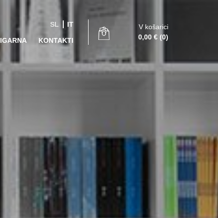
SL
IT
V košarici
0,00
€
(0)
JIGARNA
KONTAKTI