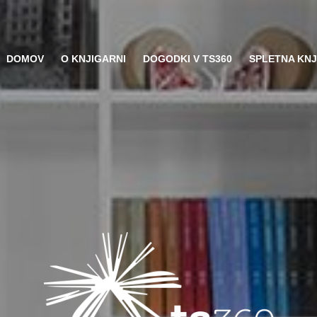
DOMOV
O KNJIGARNI
DOGODKI V TS360
SPLETNA KN