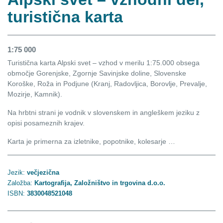
turistična karta
1:75 000
Turistična karta Alpski svet – vzhod v merilu 1:75.000 obsega
območje Gorenjske, Zgornje Savinjske doline, Slovenske
Koroške, Roža in Podjune (Kranj, Radovljica, Borovlje, Prevalje,
Mozirje, Kamnik).
Na hrbtni strani je vodnik v slovenskem in angleškem jeziku z
opisi posameznih krajev.
Karta je primerna za izletnike, popotnike, kolesarje …
Jezik:
večjezična
Založba:
Kartografija, Založništvo in trgovina d.o.o.
ISBN:
3830048521048