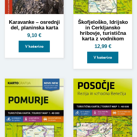
Karavanke – osrednji
Škofjeloško, Idrijsko
del, planinska karta
in Cerkljansko
hribovje, turistična
9,10
€
karta z vodnikom
12,99
€
V košarico
V košarico