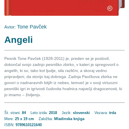
Tone Pavček
Avtor:
Angeli
Pesnik Tone Pavček (1928-2011) je, preden se je poslovil,
dokončal svojo zadnjo pesniško zbirko, v kateri je spregovoril o
angelih, ki so, tako kot ljudje, sila različni, a skoraj vedno
pripravljeni, da storijo kaj dobrega. Zadnja Pavčkova zbirka ne
govori o nadnaravnih bitjih iz nebes, temveč je v svoji virtuozni
pesniški igri in igrivosti čudovita hvalnica največji dragocenosti, ki
jo imamo – življenju.
Št. strani:
84
Leto izida:
2018
Jezik:
slovenski
Vezava:
trda
Mere:
25 x 19 cm
Založba:
Mladinska knjiga
ISBN:
9789610121640