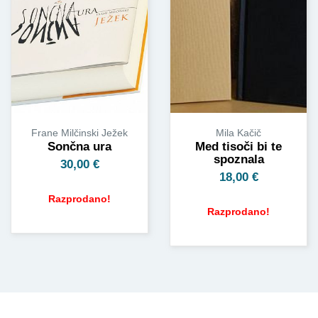
Frane Milčinski Ježek
Mila Kačič
Sončna ura
Med tisoči bi te
spoznala
30,00
€
18,00
€
Razprodano!
Razprodano!