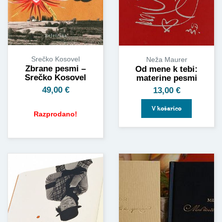
Srečko Kosovel
Neža Maurer
Zbrane pesmi –
Od mene k tebi:
Srečko Kosovel
materine pesmi
49,00
€
13,00
€
V košarico
Razprodano!