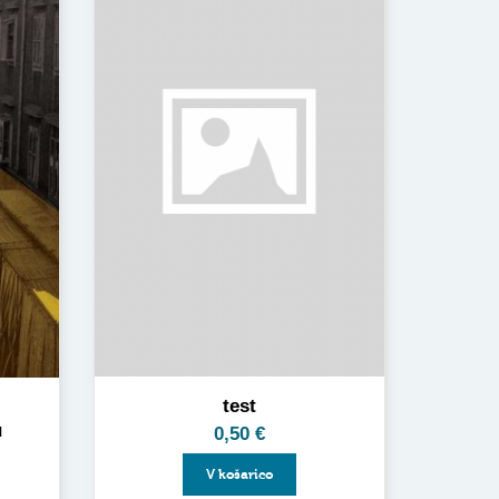
test
u
0,50
€
V košarico