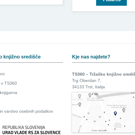
o knjižno središče
Kje nas najdete?
rni
TS360 – Tržaško knjižno sredi
Trg Oberdan 7,
 v TS360
34133 Trst, Italija
knjigarna
in
varstvo osebnih podatkov