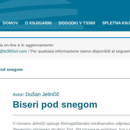
DOMOV
O KNJIGARNI
DOGODKI V TS360
SPLETNA KN
eria on-line è in aggiornamento
o@ts360srl.com
/ Per qualsiasi informazione siamo disponibili al seguen
pod snegom
Dušan Jelinčič
Avtor:
Biseri pod snegom
V romanu Jelinčič opisuje štirinajstčlansko mednarodno odpravo A
Slovensko planinsko društvo Trst. Stil pisanja je podoben, ko