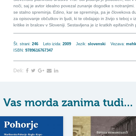
noči, saj je avtor idealno povezal zunanje dogodke s notranjimi. J
se stalno spreminja. Edino, kar se spreminja, pa je človekova d
za opisovanje občutkov in ljudi, ki te obdajajo in živijo s teboj 
kritike in bralcev v Sloveniji. Sestavljena je iz kratkih epifanični
Št. strani:
246
Leto izida:
2009
Jezik:
slovenski
Vezava:
mehk
ISBN:
9789616767347
Deli:
Vas morda zanima tudi...