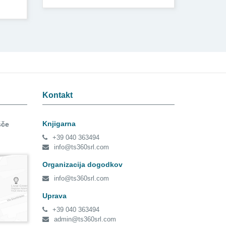
Kontakt
Knjigarna
šče
+39 040 363494
info@ts360srl.com
Organizacija dogodkov
info@ts360srl.com
Uprava
+39 040 363494
admin@ts360srl.com