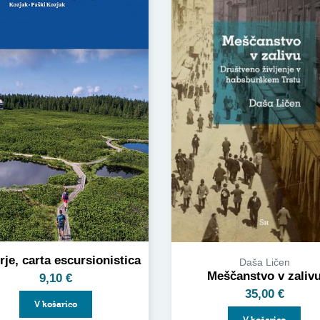
je, carta escursionistica
Daša Ličen
Meščanstvo v zaliv
9,10
€
35,00
€
V košarico
V košarico