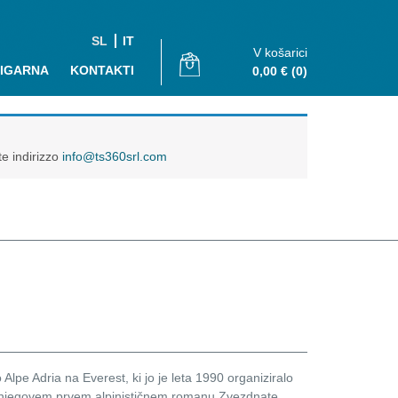
SL
IT
V košarici
JIGARNA
KONTAKTI
0,00
€
(0)
te indirizzo
info@ts360srl.com
lpe Adria na Everest, ki jo je leta 1990 organiziralo
t v njegovem prvem alpinističnem romanu Zvezdnate