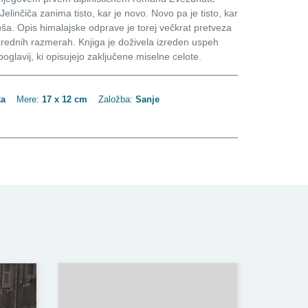
elinčiča zanima tisto, kar je novo. Novo pa je tisto, kar
uša. Opis himalajske odprave je torej večkrat pretveza
v izrednih razmerah. Knjiga je doživela izreden uspeh
h poglavij, ki opisujejo zaključene miselne celote.
a
Mere:
17 x 12 cm
Založba:
Sanje