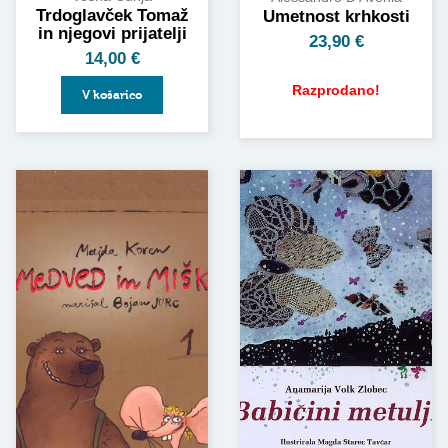
Trdoglavček Tomaž
Umetnost krhkosti
in njegovi prijatelji
23,90
€
14,00
€
Razprodano!
V košarico