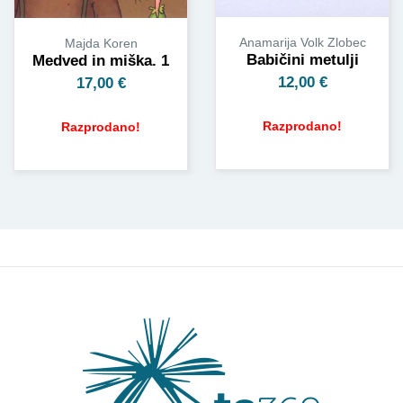
Anamarija Volk Zlobec
Majda Koren
Babičini metulji
Medved in miška. 1
12,00
€
17,00
€
Razprodano!
Razprodano!