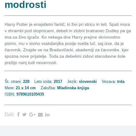
modrosti
Harry Potter je enajstletni fantič, ki živi pri stricu in teti. Spati mora
v shrambi pod stopnicami, debeli in zlobni bratranec Dudley pa ga
ima za živo igračo. Ko nekega dne Harry prejme skrivnostno
pismo, mu v sivino vsakdanjika posije svetla luč, saj izve, da je
čarovnik. Znajde se na Bradavičarki, akademiji za čarovnike, kjer
spozna nove prijatelje. Toda za debelimi zidovi starodavne šole
prežijo nanj tudi nevarnosti.
Št. strani:
228
Leto izida:
2017
Jezik:
slovenski
Vezava:
trda
Mere:
21 x 14 cm
Založba:
Mladinska knjiga
ISBN:
9789610105435
Deli: