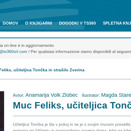
DOMOV
O KNJIGARNI
DOGODKI V TS360
SPLETNA KN
eria on-line è in aggiornamento
o@ts360srl.com
/ Per qualsiasi informazione siamo disponibili al seguen
eliks, učiteljica Tončka in strašilo Zverina
Anamarija Volk Zlobec
Magda Stare
Avtor:
Ilustrator:
Muc Feliks, učiteljica Tonč
Učiteljica Tončka je šla v pokoj in se je s svojim mucem preselils
pomaga pri čiščenju in pospravljanju novega doma, kdaj pa kdaj t