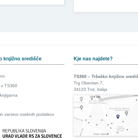
o knjižno središče
Kje nas najdete?
rni
TS360 – Tržaško knjižno sredi
Trg Oberdan 7,
 v TS360
34133 Trst, Italija
knjigarna
in
varstvo osebnih podatkov