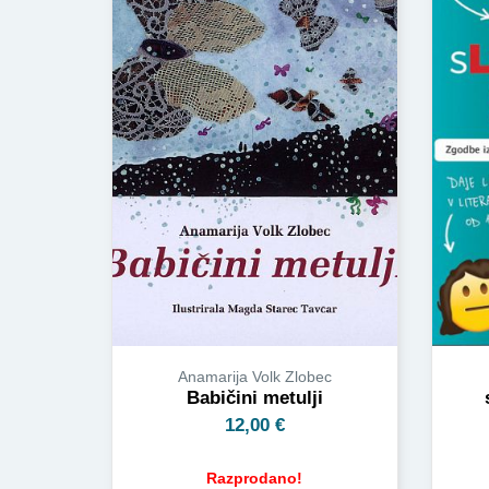
Anamarija Volk Zlobec
Babičini metulji
12,00
€
Razprodano!