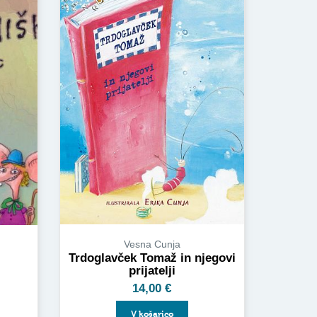
Vesna Cunja
Trdoglavček Tomaž in njegovi
prijatelji
14,00
€
V košarico