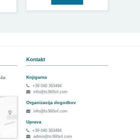
Kontakt
Knjigarna
šče
+39 040 363494
info@ts360srl.com
Organizacija dogodkov
info@ts360srl.com
Uprava
+39 040 363494
admin@ts360srl.com