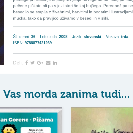
pečene piškote ali pa v jezi stori še kaj hujšega. Porednež pa se
besedilo se staplja z živahnimi, barvitimi in bogatimi ilustracij
mucka, tako da pravljico uživamo v besedi in v sliki.
Št. strani:
36
Leto izida:
2008
Jezik:
slovenski
Vezava:
trda
ISBN:
9788873421269
Deli:
Vas morda zanima tudi...