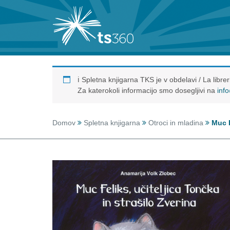
ℹ️ Spletna knjigarna TKS je v obdelavi / La libr
Za katerokoli informacijo smo dosegljivi na
inf
Domov
Spletna knjigarna
Otroci in mladina
Muc F