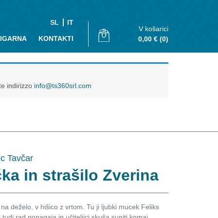
SL
IT
V košarici
JIGARNA
KONTAKTI
0,00
€
(0)
te indirizzo
info@ts360srl.com
c Tavčar
ka in strašilo Zverina
 na deželo, v hišico z vrtom. Tu ji ljubki mucek Feliks
udi rad ponagaja in učiteljici skuša suniti komaj