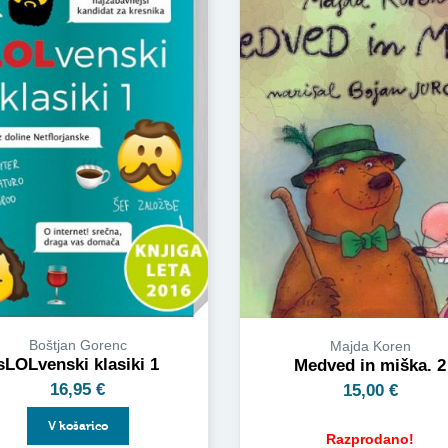
Boštjan Gorenc
Majda Koren
sLOLvenski klasiki 1
Medved in miška. 2
16,95
€
15,00
€
V košarico
Razprodano!