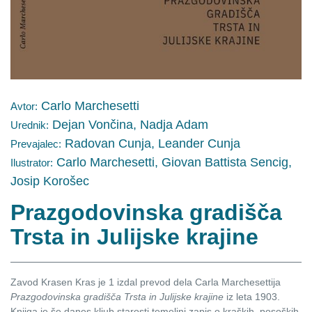
Carlo Marchesetti
Avtor:
Dejan Vončina, Nadja Adam
Urednik:
Radovan Cunja, Leander Cunja
Prevajalec:
Carlo Marchesetti, Giovan Battista Sencig,
Ilustrator:
Josip Korošec
Prazgodovinska gradišča
Trsta in Julijske krajine
Zavod Krasen Kras je 1 izdal prevod dela Carla Marchesettija
Prazgodovinska gradišča Trsta in Julijske krajine
iz leta 1903.
Knjiga je še danes kljub starosti temeljni zapis o kraških, posoških