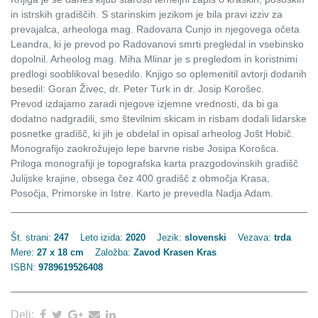
in istrskih gradiščih. S starinskim jezikom je bila pravi izziv za
prevajalca, arheologa mag. Radovana Cunjo in njegovega očeta
Leandra, ki je prevod po Radovanovi smrti pregledal in vsebinsko
dopolnil. Arheolog mag. Miha Mlinar je s pregledom in koristnimi
predlogi sooblikoval besedilo. Knjigo so oplemenitil avtorji dodanih
besedil: Goran Živec, dr. Peter Turk in dr. Josip Korošec.
Prevod izdajamo zaradi njegove izjemne vrednosti, da bi ga
dodatno nadgradili, smo številnim skicam in risbam dodali lidarske
posnetke gradišč, ki jih je obdelal in opisal arheolog Jošt Hobič.
Monografijo zaokrožujejo lepe barvne risbe Josipa Korošca.
Priloga monografiji je topografska karta prazgodovinskih gradišč
Julijske krajine, obsega čez 400 gradišč z območja Krasa,
Posočja, Primorske in Istre. Karto je prevedla Nadja Adam.
Št. strani:
247
Leto izida:
2020
Jezik:
slovenski
Vezava:
trda
Mere:
27 x 18 cm
Založba:
Zavod Krasen Kras
ISBN:
9789619526408
Deli: