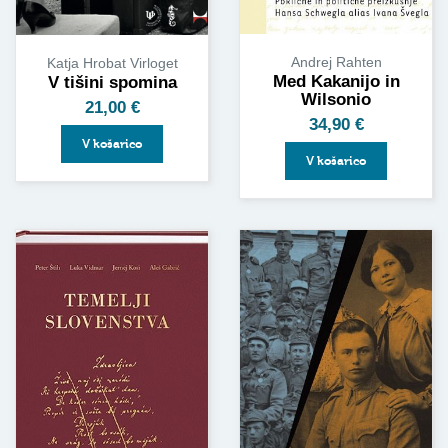
Andrej Rahten
Katja Hrobat Virloget
Med Kakanijo in
V tišini spomina
Wilsonio
21,00
€
34,90
€
V košarico
V košarico