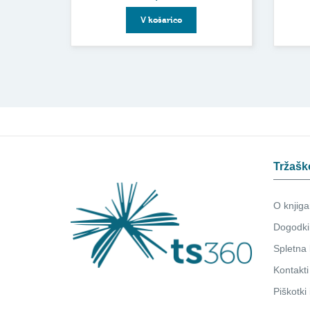
V košarico
Tržašk
O knjiga
Dogodki
Spletna 
Kontakti
Piškotki