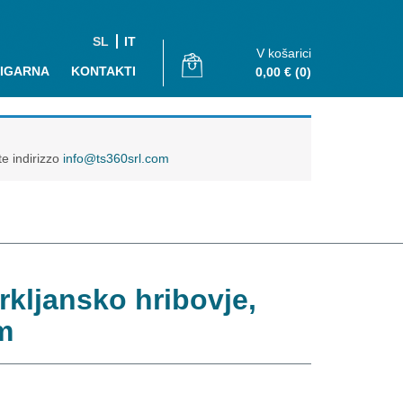
SL
IT
V košarici
JIGARNA
KONTAKTI
0,00
€
(0)
te indirizzo
info@ts360srl.com
erkljansko hribovje,
m