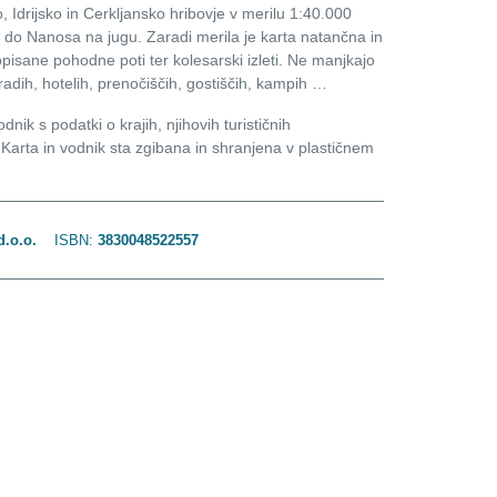
ko, Idrijsko in Cerkljansko hribovje v merilu 1:40.000
do Nanosa na jugu. Zaradi merila je karta natančna in
isane pohodne poti ter kolesarski izleti. Ne manjkajo
uradih, hotelih, prenočiščih, gostiščih, kampih …
dnik s podatki o krajih, njihovih turističnih
 Karta in vodnik sta zgibana in shranjena v plastičnem
d.o.o.
ISBN:
3830048522557