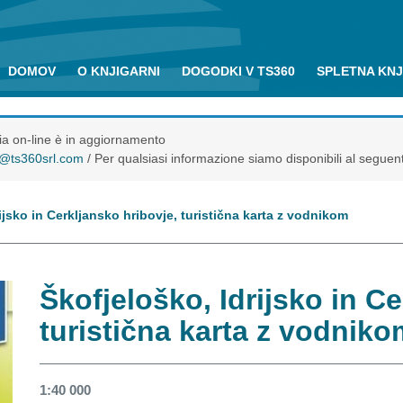
DOMOV
O KNJIGARNI
DOGODKI V TS360
SPLETNA KN
eria on-line è in aggiornamento
o@ts360srl.com
/ Per qualsiasi informazione siamo disponibili al seguen
ijsko in Cerkljansko hribovje, turistična karta z vodnikom
Škofjeloško, Idrijsko in C
turistična karta z vodniko
1:40 000