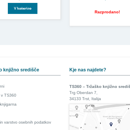
V košarico
Razprodano!
o knjižno središče
Kje nas najdete?
rni
TS360 – Tržaško knjižno sredi
Trg Oberdan 7,
 v TS360
34133 Trst, Italija
knjigarna
in
varstvo osebnih podatkov