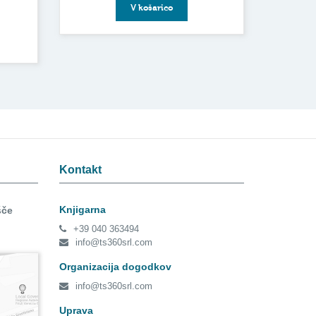
V košarico
Kontakt
Knjigarna
šče
+39 040 363494
info@ts360srl.com
Organizacija dogodkov
info@ts360srl.com
Uprava