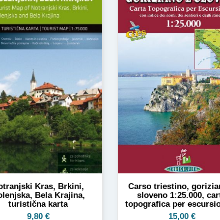
tranjski Kras, Brkini,
Carso triestino, gorizi
lenjska, Bela Krajina,
sloveno 1:25.000, car
turistična karta
topografica per escursio
9,80
€
15,00
€