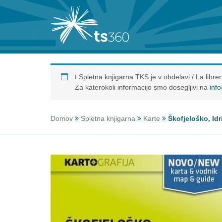
ℹ️ Spletna knjigarna TKS je v obdelavi / La libr
Za katerokoli informacijo smo dosegljivi na
inf
Domov
Spletna knjigarna
Karte
Škofjeloško, Idr