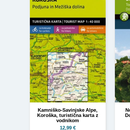
Kamniško-Savinjske Alpe,
No
Koroška, turistična karta z
Do
vodnikom
12,99
€