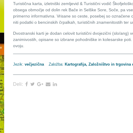
Turistična karta, izletniški zemljevid & Turistični vodič Škofjeloš
obsega območje od dolin rek Bače in Selške Sore, Soče, pa vse 
primerno informativna. Vrisane so ceste, posebej so označene op
niti podatki o bencinskih črpalkah, turističnih znamenitostih ter 
Dvostranski karti je dodan celovit turistični dvojezični (slo/ang) vo
zanimivostih, opisane so izbrane pohodniške in kolesarske poti.
ovoju.
Jezik:
večjezična
Založba:
Kartografija, Založništvo in trgovina 
Deli: