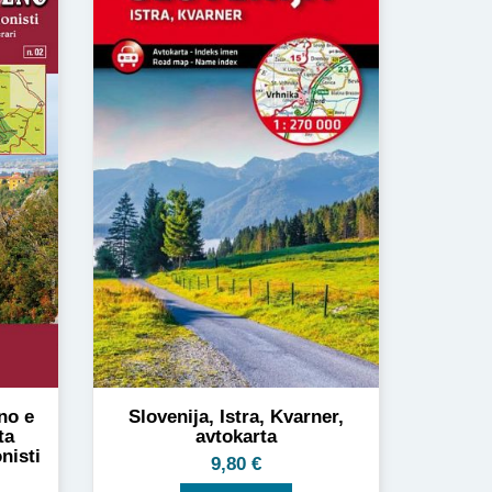
ano e
Slovenija, Istra, Kvarner,
ta
avtokarta
nisti
9,80
€