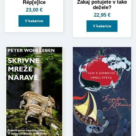
Zakaj potujete v take
Rép[e]lce
dežele?
23,00
€
22,95
€
V košarico
V košarico