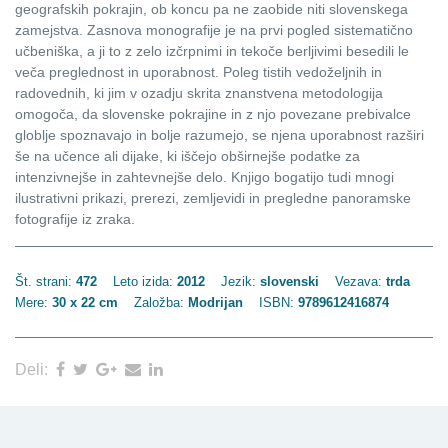
geografskih pokrajin, ob koncu pa ne zaobide niti slovenskega
zamejstva. Zasnova monografije je na prvi pogled sistematično
učbeniška, a ji to z zelo izčrpnimi in tekoče berljivimi besedili le
veča preglednost in uporabnost. Poleg tistih vedoželjnih in
radovednih, ki jim v ozadju skrita znanstvena metodologija
omogoča, da slovenske pokrajine in z njo povezane prebivalce
globlje spoznavajo in bolje razumejo, se njena uporabnost razširi
še na učence ali dijake, ki iščejo obširnejše podatke za
intenzivnejše in zahtevnejše delo. Knjigo bogatijo tudi mnogi
ilustrativni prikazi, prerezi, zemljevidi in pregledne panoramske
fotografije iz zraka.
Št. strani:
472
Leto izida:
2012
Jezik:
slovenski
Vezava:
trda
Mere:
30 x 22 cm
Založba:
Modrijan
ISBN:
9789612416874
Deli: