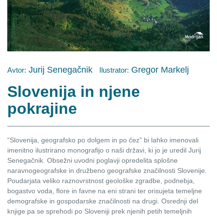
Jurij Senegačnik
Gregor Markelj
Avtor:
Ilustrator:
Slovenija in njene
pokrajine
“Slovenija, geografsko po dolgem in po čez” bi lahko imenovali
imenitno ilustrirano monografijo o naši državi, ki jo je uredil Jurij
Senegačnik. Obsežni uvodni poglavji opredelita splošne
naravnogeografske in družbeno geografske značilnosti Slovenije.
Poudarjata veliko raznovrstnost geološke zgradbe, podnebja,
bogastvo voda, flore in favne na eni strani ter orisujeta temeljne
demografske in gospodarske značilnosti na drugi. Osrednji del
knjige pa se sprehodi po Sloveniji prek njenih petih temeljnih