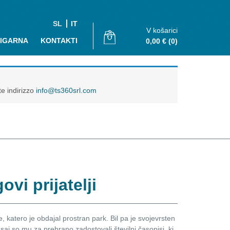
SL
IT
V košarici
JIGARNA
KONTAKTI
0,00
€
(0)
te indirizzo
info@ts360srl.com
vi prijatelji
še, katero je obdajal prostran park. Bil pa je svojevrsten
, saj so mu za prehrano zadostovali številni časopisi, ki