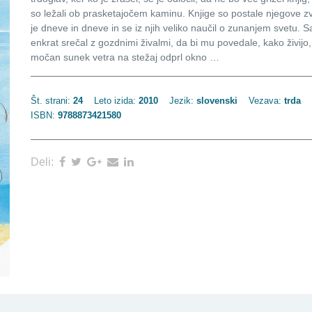
so ležali ob prasketajočem kaminu. Knjige so postale njegove zves
je dneve in dneve in se iz njih veliko naučil o zunanjem svetu. Sa
enkrat srečal z gozdnimi živalmi, da bi mu povedale, kako živijo
močan sunek vetra na stežaj odprl okno …
Št. strani:
24
Leto izida:
2010
Jezik:
slovenski
Vezava:
trda
ISBN:
9788873421580
Deli: