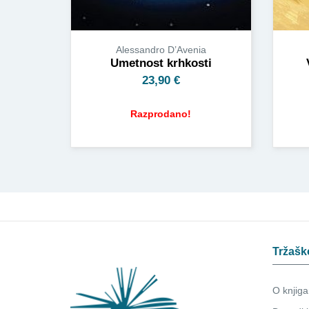
Alessandro D’Avenia
Umetnost krhkosti
23,90
€
Razprodano!
Tržašk
O knjiga