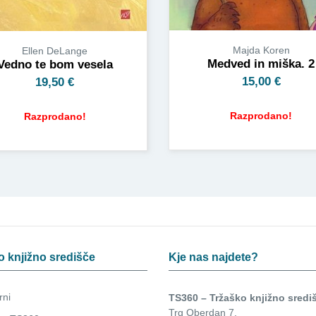
Majda Koren
Ellen DeLange
Medved in miška. 2
Vedno te bom vesela
15,00
€
19,50
€
Razprodano!
Razprodano!
o knjižno središče
Kje nas najdete?
rni
TS360 – Tržaško knjižno sredi
Trg Oberdan 7,