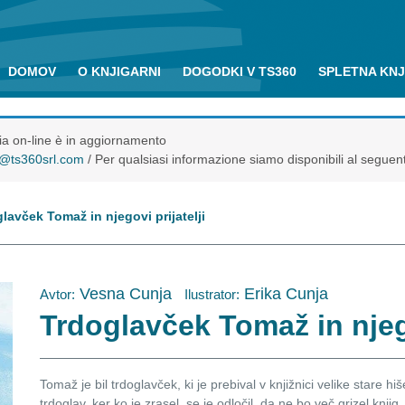
DOMOV
O KNJIGARNI
DOGODKI V TS360
SPLETNA KN
eria on-line è in aggiornamento
o@ts360srl.com
/ Per qualsiasi informazione siamo disponibili al seguen
lavček Tomaž in njegovi prijatelji
Vesna Cunja
Erika Cunja
Avtor:
Ilustrator:
Trdoglavček Tomaž in njego
Tomaž je bil trdoglavček, ki je prebival v knjižnici velike stare hi
trdoglav, ker ko je zrasel, se je odločil, da ne bo več grizel knjig