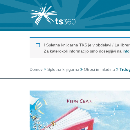
ℹ️ Spletna knjigarna TKS je v obdelavi / La libr
Za katerokoli informacijo smo dosegljivi na
inf
Domov
Spletna knjigarna
Otroci in mladina
Trdog