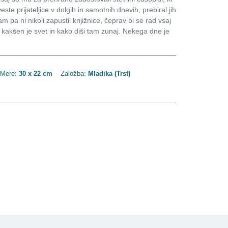
te prijateljice v dolgih in samotnih dnevih, prebiral jih
m pa ni nikoli zapustil knjižnice, čeprav bi se rad vsaj
, kakšen je svet in kako diši tam zunaj. Nekega dne je
Mere:
30 x 22 cm
Založba:
Mladika (Trst)