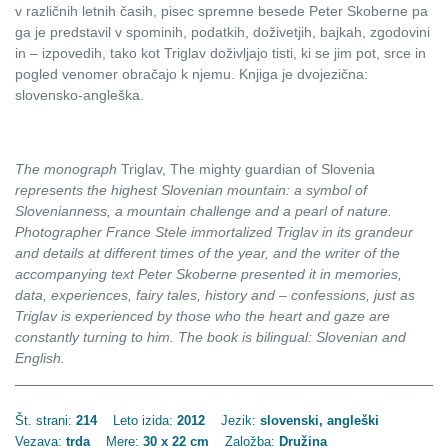
v različnih letnih časih, pisec spremne besede Peter Skoberne pa
ga je predstavil v spominih, podatkih, doživetjih, bajkah, zgodovini
in – izpovedih, tako kot Triglav doživljajo tisti, ki se jim pot, srce in
pogled venomer obračajo k njemu. Knjiga je dvojezična:
slovensko-angleška.
The monograph
Triglav, The mighty guardian of Slovenia
represents the highest Slovenian mountain: a symbol of
Slovenianness, a mountain challenge and a pearl of nature.
Photographer France Stele immortalized Triglav in its grandeur
and details at different times of the year, and the writer of the
accompanying text Peter Skoberne presented it in memories,
data, experiences, fairy tales, history and – confessions, just as
Triglav is experienced by those who the heart and gaze are
constantly turning to him.
The book is bilingual: Slovenian and
English.
Št. strani:
214
Leto izida:
2012
Jezik:
slovenski, angleški
Vezava:
trda
Mere:
30 x 22 cm
Založba:
Družina