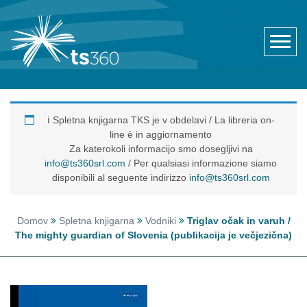
ℹ️ Spletna knjigarna TKS je v obdelavi / La libreria on-
line è in aggiornamento
Za katerokoli informacijo smo dosegljivi na
info@ts360srl.com
/ Per qualsiasi informazione siamo
disponibili al seguente indirizzo
info@ts360srl.com
Domov
Spletna knjigarna
Vodniki
Triglav očak in varuh /
The mighty guardian of Slovenia (publikacija je večjezična)