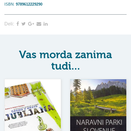
ISBN:
9789612229290
Deli:
Vas morda zanima
tudi...