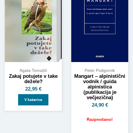
Agata Tomažič
Peter Podgornik
Zakaj potujete v take
Mangart – alpinistični
dežele?
vodnik / guida
alpinistica
22,95
€
(publikacija je
večjezična)
V košarico
24,90
€
Razprodano!