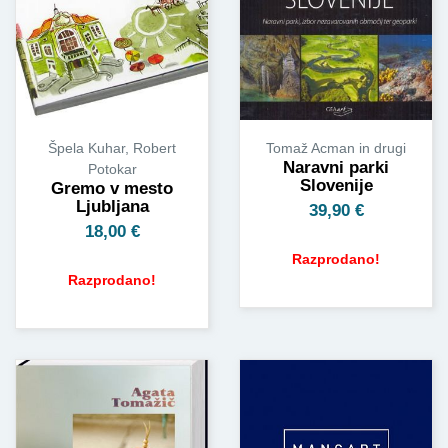
Špela Kuhar, Robert
Tomaž Acman in drugi
Naravni parki
Potokar
Slovenije
Gremo v mesto
Ljubljana
39,90
€
18,00
€
Razprodano!
Razprodano!