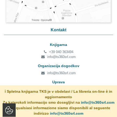
Kontakt
Knjigarna
+39 040 363494
info@ts360srl.com
Organizacija dogodkov
info@ts360srl.com
Uprava
+39 040 363494
ℹ️ Spletna knjigarna TKS je v obdelavi / La libreria on-line è in
admin@ts360srl.com
aggiornamento
Za katerokoli informacijo smo dosegljivi na
info@ts360srl.com
/ Per qualsiasi informazione siamo disponibili al seguente
Copyright © 2017 - 2026 TS360 – Tržaško knjižno središče, Vse pravice
indirizzo
info@ts360srl.com
pridržane!