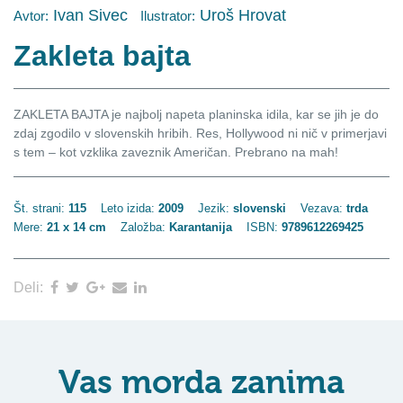
Ivan Sivec
Uroš Hrovat
Avtor:
Ilustrator:
Zakleta bajta
ZAKLETA BAJTA je najbolj napeta planinska idila, kar se jih je do
zdaj zgodilo v slovenskih hribih. Res, Hollywood ni nič v primerjavi
s tem – kot vzklika zaveznik Američan. Prebrano na mah!
Št. strani:
115
Leto izida:
2009
Jezik:
slovenski
Vezava:
trda
Mere:
21 x 14 cm
Založba:
Karantanija
ISBN:
9789612269425
Deli:
Vas morda zanima