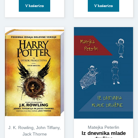
V košarico
V košarico
Matejka Peterlin
J. K. Rowling, John Tiffany,
Iz dnevnika mlade
Jack Thorne