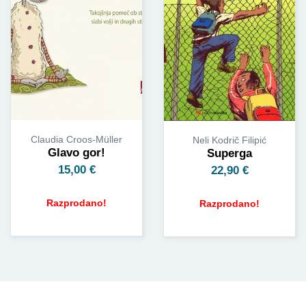
Claudia Croos-Müller
Neli Kodrič Filipić
Glavo gor!
Superga
15,00
€
22,90
€
Razprodano!
Razprodano!