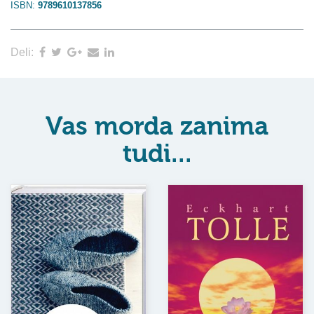
ISBN:
9789610137856
Deli:
Vas morda zanima
tudi...