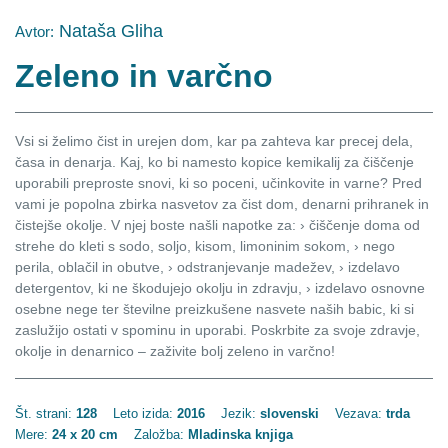
Nataša Gliha
Avtor:
Zeleno in varčno
Vsi si želimo čist in urejen dom, kar pa zahteva kar precej dela,
časa in denarja. Kaj, ko bi namesto kopice kemikalij za čiščenje
uporabili preproste snovi, ki so poceni, učinkovite in varne? Pred
vami je popolna zbirka nasvetov za čist dom, denarni prihranek in
čistejše okolje. V njej boste našli napotke za: › čiščenje doma od
strehe do kleti s sodo, soljo, kisom, limoninim sokom, › nego
perila, oblačil in obutve, › odstranjevanje madežev, › izdelavo
detergentov, ki ne škodujejo okolju in zdravju, › izdelavo osnovne
osebne nege ter številne preizkušene nasvete naših babic, ki si
zaslužijo ostati v spominu in uporabi. Poskrbite za svoje zdravje,
okolje in denarnico – zaživite bolj zeleno in varčno!
Št. strani:
128
Leto izida:
2016
Jezik:
slovenski
Vezava:
trda
Mere:
24 x 20 cm
Založba:
Mladinska knjiga