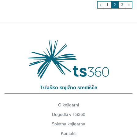
1
2
3
Tržaško knjižno središče
O knjigarni
Dogodki v TS360
Spletna knjigarna
Kontakti