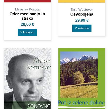
Miroslav Košuta
Tara Westover
Oder med sanjo in
Osvobojena
stisko
29,99
€
26,00
€
V košarico
V košarico