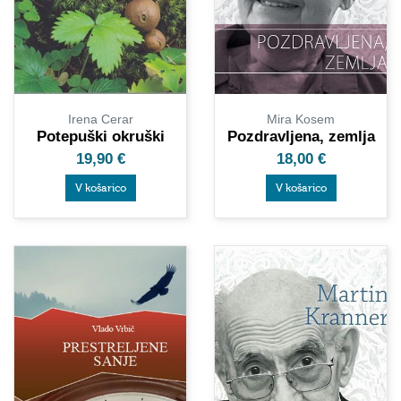
Mira Kosem
Irena Cerar
Pozdravljena, zemlja
Potepuški okruški
18,00
€
19,90
€
V košarico
V košarico