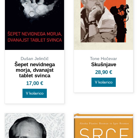
Dušan Jelinčič
Tone Hočevar
Šepet nevidnega
Skušnjave
morja, dvanajst
28,90
€
tablet svinca
V košarico
17,00
€
V košarico