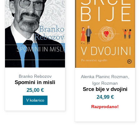
Branko Rebozov
Alenka Planinc Rozman,
Spomini in misli
Igor Rozman
Srce bije v dvojini
25,00
€
24,99
€
V košarico
Razprodano!