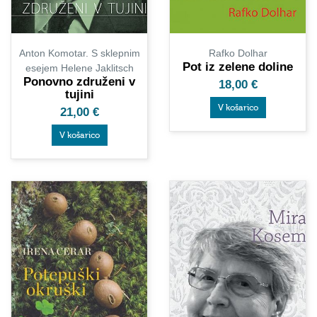
Anton Komotar. S sklepnim
Rafko Dolhar
Pot iz zelene doline
esejem Helene Jaklitsch
Ponovno združeni v
18,00
€
tujini
V košarico
21,00
€
V košarico