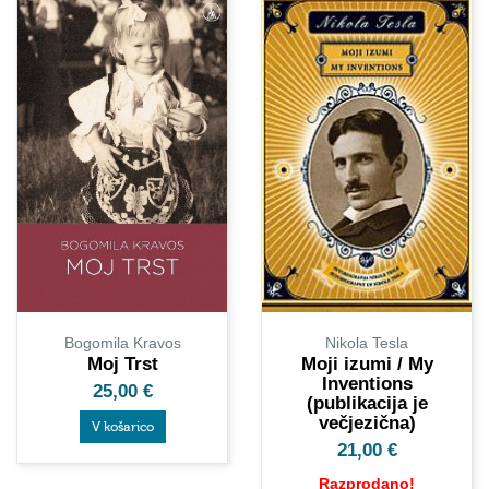
Nikola Tesla
Bogomila Kravos
Moji izumi / My
Moj Trst
Inventions
25,00
€
(publikacija je
večjezična)
V košarico
21,00
€
Razprodano!