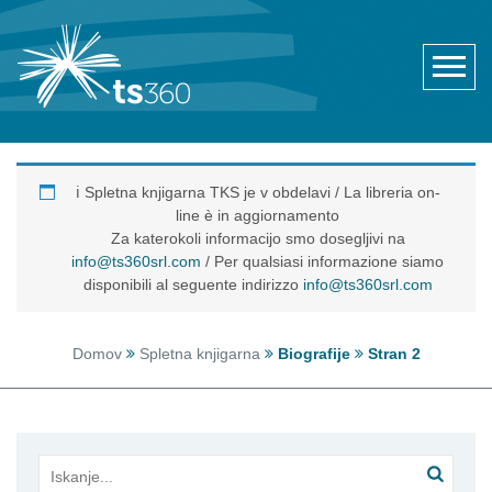
ℹ️ Spletna knjigarna TKS je v obdelavi / La libreria on-
line è in aggiornamento
Za katerokoli informacijo smo dosegljivi na
info@ts360srl.com
/ Per qualsiasi informazione siamo
disponibili al seguente indirizzo
info@ts360srl.com
Domov
Spletna knjigarna
Biografije
Stran 2