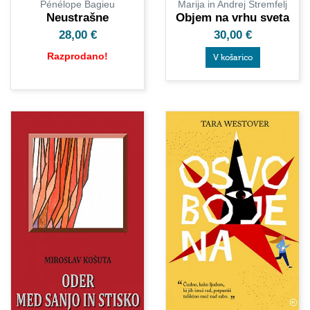
Pénélope Bagieu
Marija in Andrej Štremfelj
Neustrašne
Objem na vrhu sveta
28,00
€
30,00
€
Razprodano!
V košarico