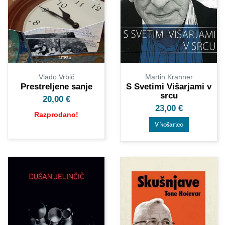
Vlado Vrbič
Martin Kranner
Prestreljene sanje
S Svetimi Višarjami v
srcu
20,00
€
23,00
€
Razprodano!
V košarico