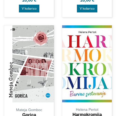
16,00
€
16,00
€
V košarico
V košarico
Helena Pertot
Mateja Gomboc
Harmokromija
Gorica