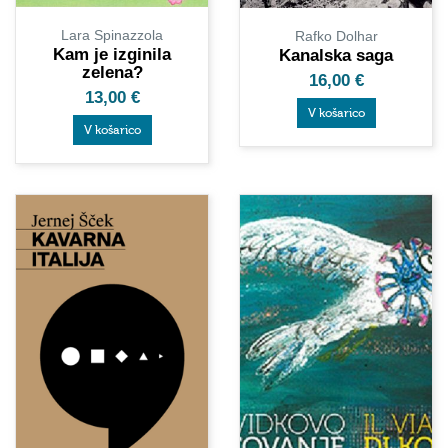
Lara Spinazzola
Rafko Dolhar
Kam je izginila
Kanalska saga
zelena?
16,00
€
13,00
€
V košarico
V košarico