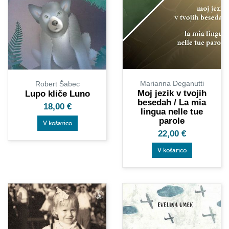
Marianna Deganutti
Robert Šabec
Moj jezik v tvojih
Lupo kliče Luno
besedah / La mia
18,00
€
lingua nelle tue
parole
V košarico
22,00
€
V košarico