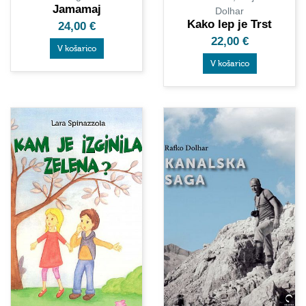
Jamamaj
Dolhar
Kako lep je Trst
24,00
€
22,00
€
V košarico
V košarico