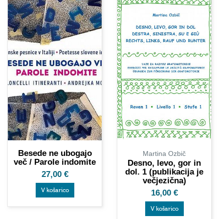
Besede ne ubogajo
Martina Ozbič
več / Parole indomite
Desno, levo, gor in
dol. 1 (publikacija je
27,00
€
večjezična)
V košarico
16,00
€
V košarico