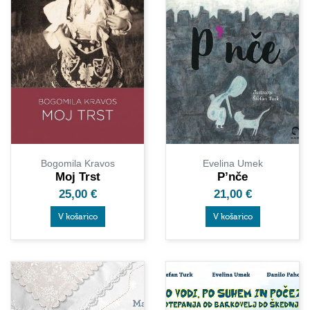
Bogomila Kravos
Evelina Umek
Moj Trst
P’nče
25,00
€
21,00
€
V košarico
V košarico