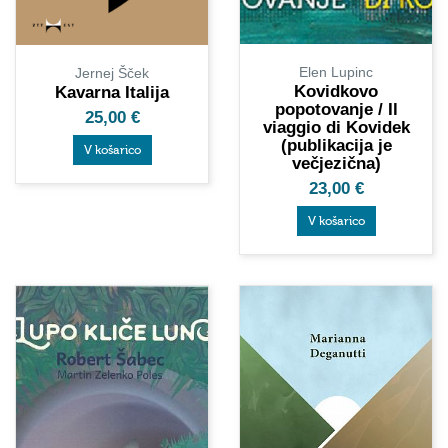
Elen Lupinc
Jernej Šček
Kovidkovo
Kavarna Italija
popotovanje / Il
25,00
€
viaggio di Kovidek
(publikacija je
V košarico
večjezična)
23,00
€
V košarico