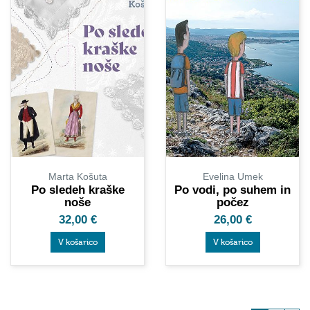
Marta Košuta
Evelina Umek
Po sledeh kraške
Po vodi, po suhem in
noše
počez
32,00
€
26,00
€
V košarico
V košarico