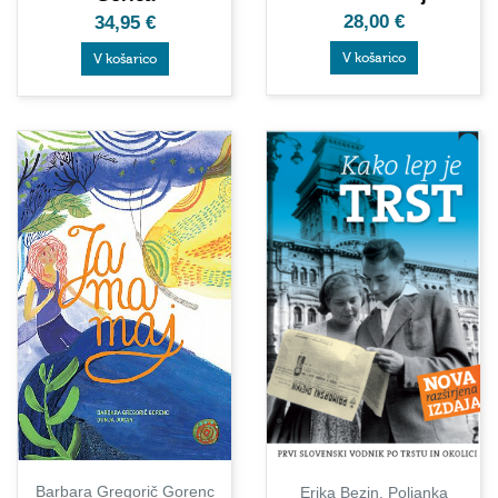
28,00
€
34,95
€
V košarico
V košarico
Barbara Gregorič Gorenc
Erika Bezin, Poljanka