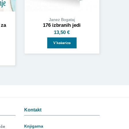
Janez Bogataj
 za
176 izbranih jedi
13,50
€
V košarico
Kontakt
Knjigarna
šče