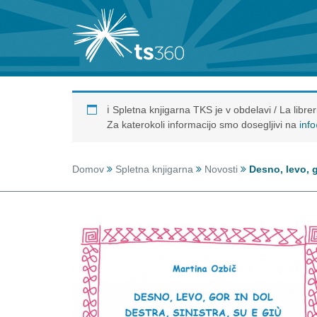
ℹ️ Spletna knjigarna TKS je v obdelavi / La libr
Za katerokoli informacijo smo dosegljivi na
inf
Domov
Spletna knjigarna
Novosti
Desno, levo, go