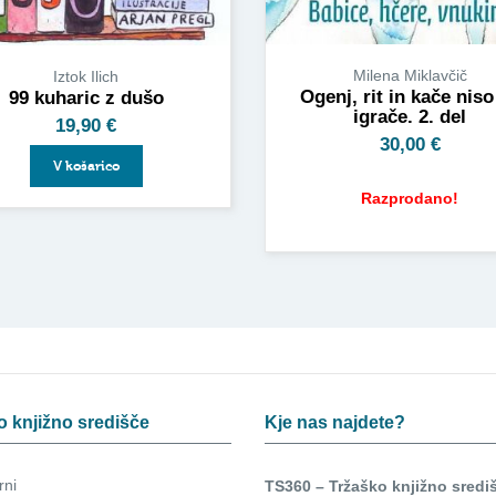
Milena Miklavčič
Iztok Ilich
Ogenj, rit in kače niso
99 kuharic z dušo
igrače. 2. del
19,90
€
30,00
€
V košarico
Razprodano!
o knjižno središče
Kje nas najdete?
rni
TS360 – Tržaško knjižno sredi