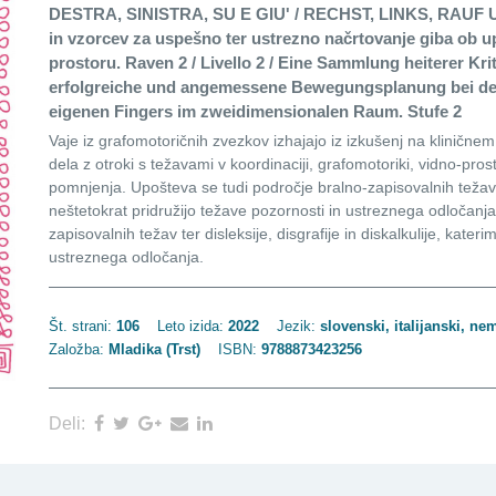
DESTRA, SINISTRA, SU E GIU' / RECHST, LINKS, RAUF UN
in vzorcev za uspešno ter ustrezno načrtovanje giba ob u
prostoru. Raven 2 / Livello 2 / Eine Sammlung heiterer K
erfolgreiche und angemessene Bewegungsplanung bei de
eigenen Fingers im zweidimensionalen Raum. Stufe 2
Vaje iz grafomotoričnih zvezkov izhajajo iz izkušenj na klinič
dela z otroki s težavami v koordinaciji, grafomotoriki, vidno-pro
pomnjenja. Upošteva se tudi področje bralno-zapisovalnih težav ter
neštetokrat pridružijo težave pozornosti in ustreznega odločanj
zapisovalnih težav ter disleksije, disgrafije in diskalkulije, kater
ustreznega odločanja.
Št. strani:
106
Leto izida:
2022
Jezik:
slovenski, italijanski, ne
Založba:
Mladika (Trst)
ISBN:
9788873423256
Deli: