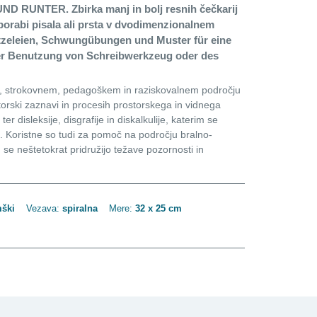
D RUNTER. Zbirka manj in bolj resnih čečkarij
porabi pisala ali prsta v dvodimenzionalnem
ritzeleien, Schwungübungen und Muster für eine
r Benutzung von Schreibwerkzeug oder des
nem, strokovnem, pedagoškem in raziskovalnem področju
storski zaznavi in procesih prostorskega in vidnega
 disleksije, disgrafije in diskalkulije, katerim se
a. Koristne so tudi za pomoč na področju bralno-
im se neštetokrat pridružijo težave pozornosti in
mški
Vezava:
spiralna
Mere:
32 x 25 cm