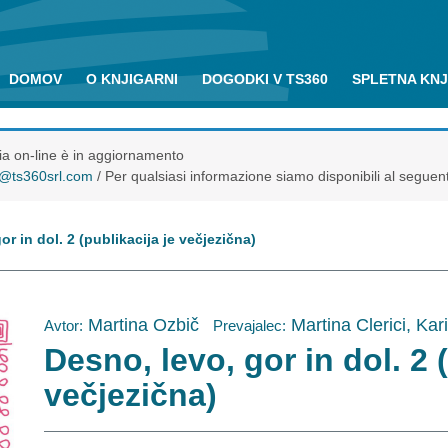
DOMOV
O KNJIGARNI
DOGODKI V TS360
SPLETNA KN
eria on-line è in aggiornamento
o@ts360srl.com
/ Per qualsiasi informazione siamo disponibili al seguen
r in dol. 2 (publikacija je večjezična)
Martina Ozbič
Martina Clerici, Ka
Avtor:
Prevajalec:
Desno, levo, gor in dol. 2 
večjezična)