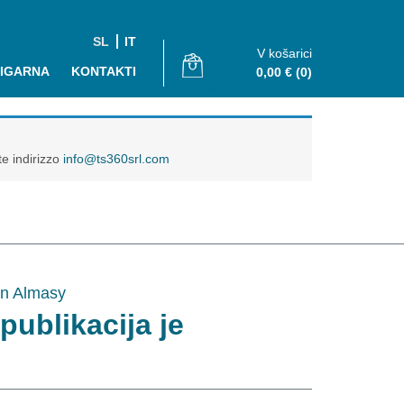
SL
IT
V košarici
JIGARNA
KONTAKTI
0,00
€
(0)
te indirizzo
info@ts360srl.com
rin Almasy
(publikacija je