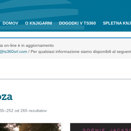
DOMOV
O KNJIGARNI
DOGODKI V TS360
SPLETNA KN
eria on-line è in aggiornamento
o@ts360srl.com
/ Per qualsiasi informazione siamo disponibili al seguen
oza
35–252 od 265 rezultatov