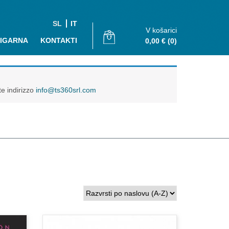
SL
IT
V košarici
JIGARNA
KONTAKTI
0,00
€
(0)
te indirizzo
info@ts360srl.com