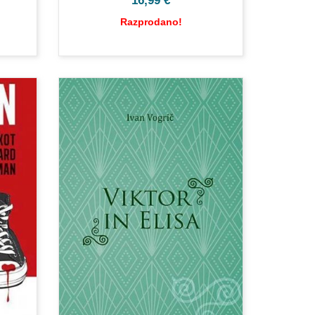
16,99
€
Razprodano!