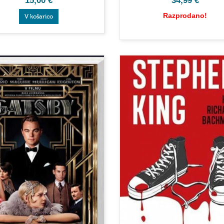
15,00
€
34,99
€
Razprodano!
V košarico