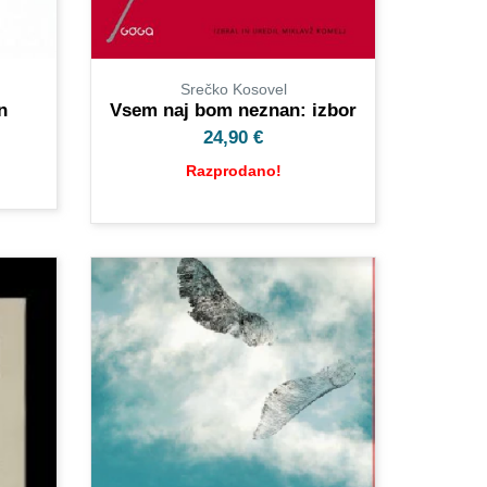
Srečko Kosovel
n
Vsem naj bom neznan: izbor
24,90
€
Razprodano!