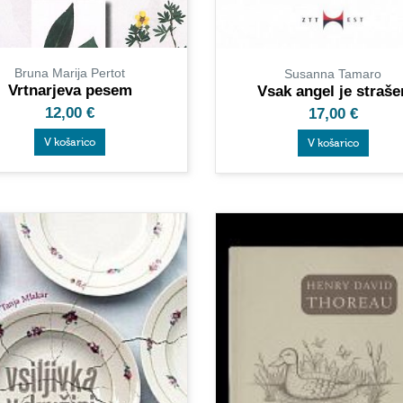
Bruna Marija Pertot
Susanna Tamaro
Vrtnarjeva pesem
Vsak angel je straše
12,00
€
17,00
€
V košarico
V košarico