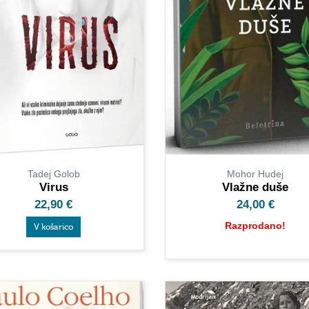
Tadej Golob
Mohor Hudej
Virus
Vlažne duše
22,90
€
24,00
€
Razprodano!
V košarico