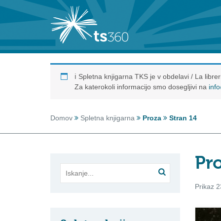
ℹ️ Spletna knjigarna TKS je v obdelavi / La libr
Za katerokoli informacijo smo dosegljivi na
inf
Domov
Spletna knjigarna
Proza
Stran 14
Pr
Prikaz 2