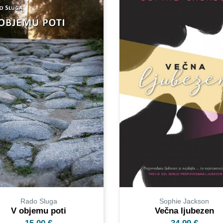
Rado Sluga
Sophie Jackson
V objemu poti
Večna ljubezen