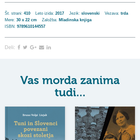
Št. strani:
410
Leto izida:
2017
Jezik:
slovenski
Vezava:
trda
Mere:
30 x 22 cm
Založba:
Mladinska knjiga
ISBN:
9789610144557
Deli:
Vas morda zanima
tudi...