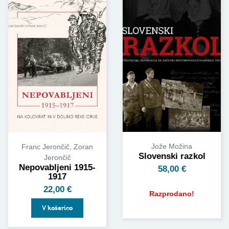
Jože Možina
Franc Jerončič, Zoran
Slovenski razkol
Jerončič
Nepovabljeni 1915-
58,00
€
1917
22,00
€
Razprodano!
V košarico