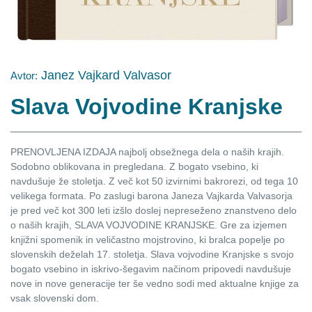
Janez Vajkard Valvasor
Avtor:
Slava Vojvodine Kranjske
PRENOVLJENA IZDAJA najbolj obsežnega dela o naših krajih.
Sodobno oblikovana in pregledana. Z bogato vsebino, ki
navdušuje že stoletja. Z več kot 50 izvirnimi bakrorezi, od tega 10
velikega formata. Po zaslugi barona Janeza Vajkarda Valvasorja
je pred več kot 300 leti izšlo doslej nepreseženo znanstveno delo
o naših krajih, SLAVA VOJVODINE KRANJSKE. Gre za izjemen
knjižni spomenik in veličastno mojstrovino, ki bralca popelje po
slovenskih deželah 17. stoletja. Slava vojvodine Kranjske s svojo
bogato vsebino in iskrivo-šegavim načinom pripovedi navdušuje
nove in nove generacije ter še vedno sodi med aktualne knjige za
vsak slovenski dom.