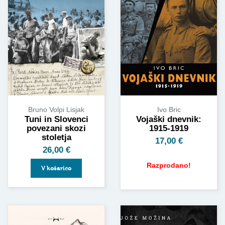
Bruno Volpi Lisjak
Ivo Bric
Tuni in Slovenci
Vojaški dnevnik:
povezani skozi
1915-1919
stoletja
17,00
€
26,00
€
Razprodano!
V košarico