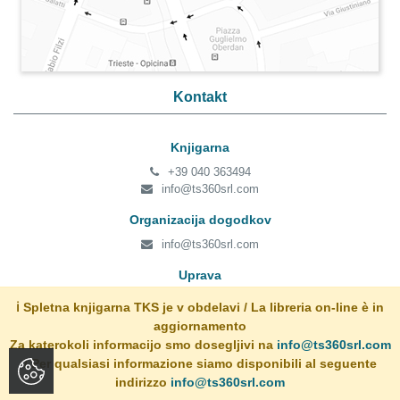
Kontakt
Knjigarna
+39 040 363494
info@ts360srl.com
Organizacija dogodkov
info@ts360srl.com
Uprava
+39 040 363494
ℹ️ Spletna knjigarna TKS je v obdelavi / La libreria on-line è in
admin@ts360srl.com
aggiornamento
Za katerokoli informacijo smo dosegljivi na
info@ts360srl.com
/ Per qualsiasi informazione siamo disponibili al seguente
Copyright © 2017 - 2026 TS360 – Tržaško knjižno središče, Vse pravice
indirizzo
info@ts360srl.com
pridržane!