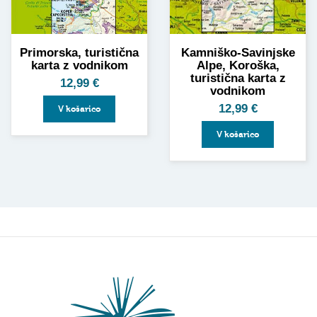
Primorska, turistična
Kamniško-Savinjske
karta z vodnikom
Alpe, Koroška,
turistična karta z
12,99
€
vodnikom
12,99
€
V košarico
V košarico