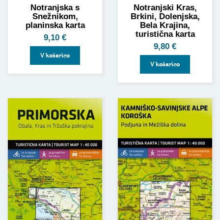
Notranjska s
Notranjski Kras,
Snežnikom,
Brkini, Dolenjska,
planinska karta
Bela Krajina,
turistična karta
9,10
€
9,80
€
V košarico
V košarico