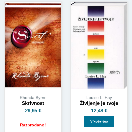
Louise L. Hay
Rhonda Byrne
Življenje je tvoje
Skrivnost
12,48
€
29,95
€
V košarico
Razprodano!