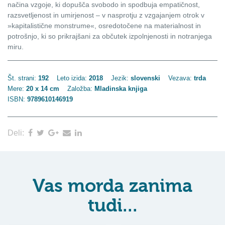
načina vzgoje, ki dopušča svobodo in spodbuja empatičnost,
razsvetljenost in umirjenost – v nasprotju z vzgajanjem otrok v
»kapitalistične monstrume«, osredotočene na materialnost in
potrošnjo, ki so prikrajšani za občutek izpolnjenosti in notranjega
miru.
Št. strani:
192
Leto izida:
2018
Jezik:
slovenski
Vezava:
trda
Mere:
20 x 14 cm
Založba:
Mladinska knjiga
ISBN:
9789610146919
Deli:
Vas morda zanima
tudi...