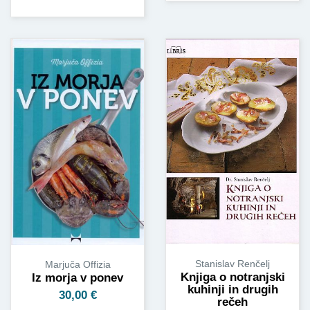
Stanislav Renčelj
Marjuča Offizia
Knjiga o notranjski
Iz morja v ponev
kuhinji in drugih
30,00
€
rečeh