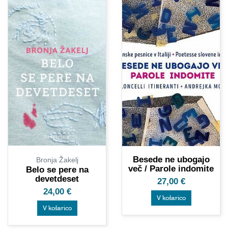
Besede ne ubogajo
Bronja Žakelj
več / Parole indomite
Belo se pere na
devetdeset
27,00
€
24,00
€
V košarico
V košarico