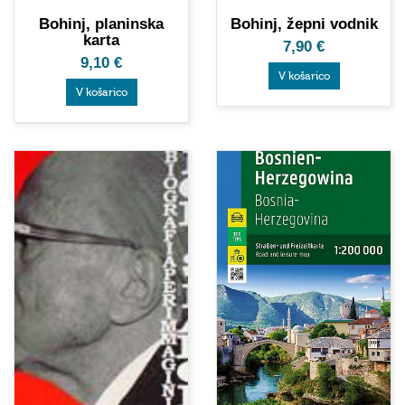
Bohinj, planinska
Bohinj, žepni vodnik
karta
7,90
€
9,10
€
V košarico
V košarico