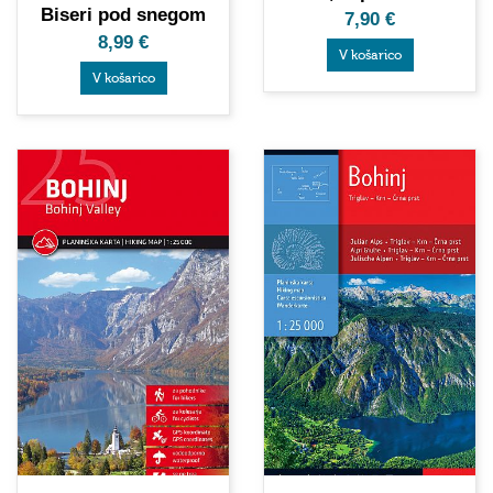
Biseri pod snegom
7,90
€
8,99
€
V košarico
V košarico