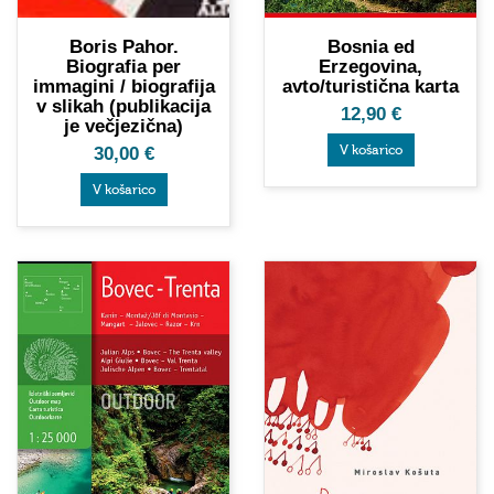
Bosnia ed
Boris Pahor.
Erzegovina,
Biografia per
avto/turistična karta
immagini / biografija
v slikah (publikacija
12,90
€
je večjezična)
V košarico
30,00
€
V košarico