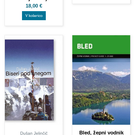
18,00
€
V košarico
Bled, žepni vodnik
Dušan Jelinčič