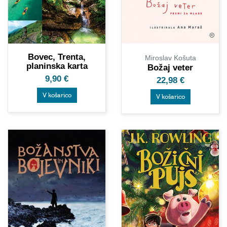
Bovec, Trenta,
Miroslav Košuta
planinska karta
Božaj veter
9,90
€
22,98
€
V košarico
V košarico