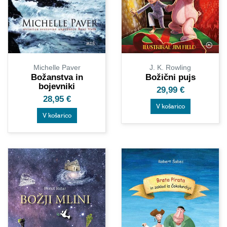
Michelle Paver
J. K. Rowling
Božanstva in
Božični pujs
bojevniki
29,99
€
28,95
€
V košarico
V košarico