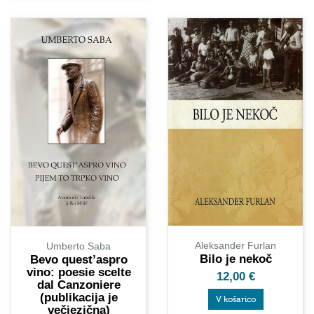
Aleksander Furlan
Umberto Saba
Bilo je nekoč
Bevo quest’aspro
vino: poesie scelte
12,00
€
dal Canzoniere
(publikacija je
V košarico
večjezična)