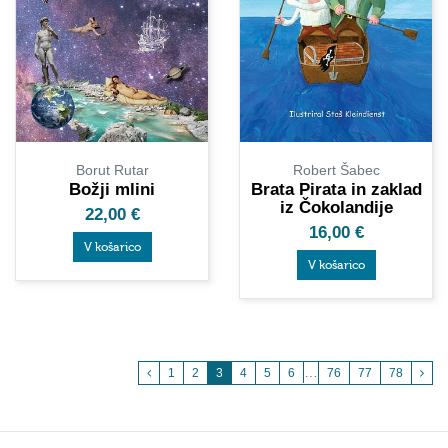
Borut Rutar
Robert Šabec
Božji mlini
Brata Pirata in zaklad
iz Čokolandije
22,00
€
16,00
€
V košarico
V košarico
…
1
2
3
4
5
6
76
77
78